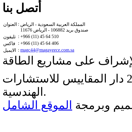
أتصل بنا
:
المملكة العربية السعودية - الرياض
العنوان
صندوق بريد 106882 - الرياض 11676
:
+966 (11) 45 64 510
تليفون
:
+966 (11) 45 64 406
فاكس
:
magc44@magayeece.com.sa
الايميل
إشراف على مشاريع الطاقة
دار المقاييس للاستشارات
.
الهندسية
يم وبرمجة
الموقع الشامل